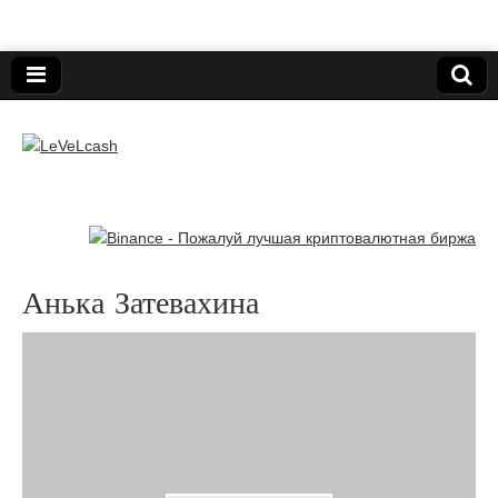
Нижегородский онлайн-клуб пользователей
электронных платёжных средств.
LeVeLcash
Анька Затевахина