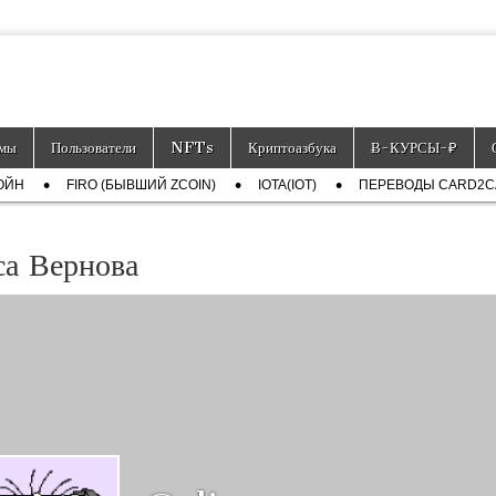
тронных платёжных средств.
мы
Пользователи
NFTs
Криптоазбука
Ƀ-КУРСЫ-₽
ОЙН
FIRO (БЫВШИЙ ZCOIN)
IOTA(IOT)
ПЕРЕВОДЫ CARD2
а Вернова