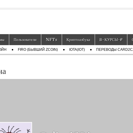
тронных платёжных средств.
мы
Пользователи
NFTs
Криптоазбука
Ƀ-КУРСЫ-₽
ОЙН
FIRO (БЫВШИЙ ZCOIN)
IOTA(IOT)
ПЕРЕВОДЫ CARD2
на