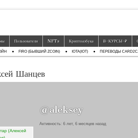
тронных платёжных средств.
мы
Пользователи
NFTs
Криптоазбука
Ƀ-КУРСЫ-₽
ОЙН
FIRO (БЫВШИЙ ZCOIN)
IOTA(IOT)
ПЕРЕВОДЫ CARD2
ксей Шанцев
@aleksey
Активность: 6 лет, 6 месяцев назад