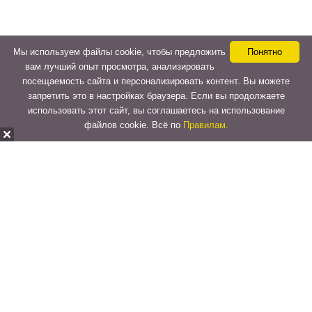
Мы используем файлы cookie, чтобы предложить
Понятно
вам лучший опыт просмотра, анализировать
посещаемость сайта и персонализировать контент. Вы можете
запретить это в настройках браузера. Если вы продолжаете
использовать этот сайт, вы соглашаетесь на использование
файлов cookie. Всё по
Правилам.
Copyright © 2015-2026
LeVeLcash
. All Rights Reserved.
Перейти к верхней панели
О
WordPress.org
WordPress
Документация
Learn WordPress
Поддержка
Обратная связь
Войти
Регистрация