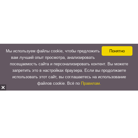
Мы используем файлы cookie, чтобы предложить
Понятно
вам лучший опыт просмотра, анализировать
посещаемость сайта и персонализировать контент. Вы можете
запретить это в настройках браузера. Если вы продолжаете
использовать этот сайт, вы соглашаетесь на использование
файлов cookie. Всё по
Правилам.
Copyright © 2015-2026
LeVeLcash
. All Rights Reserved.
Перейти к верхней панели
О
WordPress.org
WordPress
Документация
Learn WordPress