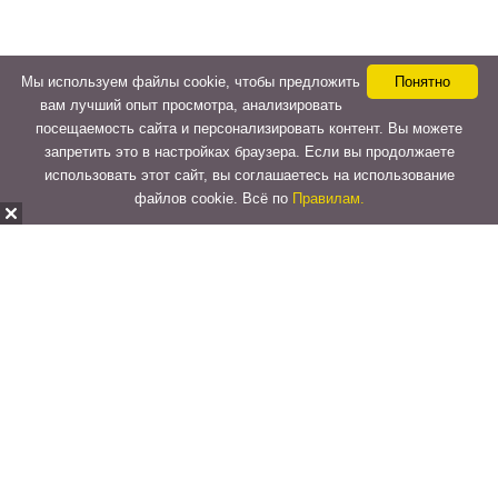
Мы используем файлы cookie, чтобы предложить
Понятно
вам лучший опыт просмотра, анализировать
посещаемость сайта и персонализировать контент. Вы можете
запретить это в настройках браузера. Если вы продолжаете
использовать этот сайт, вы соглашаетесь на использование
файлов cookie. Всё по
Правилам.
Copyright © 2015-2026
LeVeLcash
. All Rights Reserved.
Перейти к верхней панели
О
WordPress.org
WordPress
Документация
Learn WordPress
Поддержка
Обратная связь
Войти
Регистрация