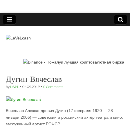
Нижегородский онлайн-клуб пользователей
электронных платёжных средств.
LeVeLcash
Дугин Вячеслав
by
LeVeL
•
04.09.2019
•
0 Comments
Вячеслав Александрович Дугин (17 февраля 1920 — 28
января 2006) — советский и российский актёр театра и кино,
заслуженный артист РСФСР.