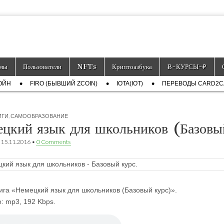
тронных платёжных средств.
мы
Пользователи
NFTs
Криптоазбука
Ƀ-КУРСЫ-₽
ОЙН
FIRO (БЫВШИЙ ZCOIN)
IOTA(IOT)
ПЕРЕВОДЫ CARD2
ИГИ
,
САМООБРАЗОВАНИЕ
цкий язык для школьников (Базовы
•
15.11.2016
•
0 Comments
ига «Немецкий язык для школьников (Базовый курс)».
: mp3, 192 Kbps.