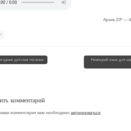
Архив ZIP — 4
+
годние детские песенки
Немецкий язык для шк
tion
ить комментарий
равки комментария вам необходимо
авторизоваться
.