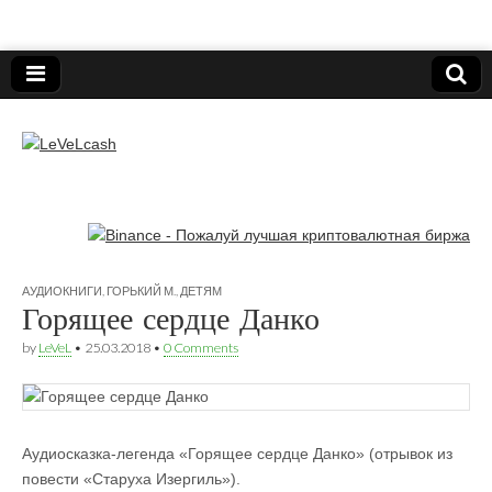
Нижегородский онлайн-клуб пользователей
электронных платёжных средств.
LeVeLcash
АУДИОКНИГИ
,
ГОРЬКИЙ М.
,
ДЕТЯМ
Горящее сердце Данко
by
LeVeL
•
25.03.2018
•
0 Comments
Аудиосказка-легенда «Горящее сердце Данко» (отрывок из
повести «Старуха Изергиль»).