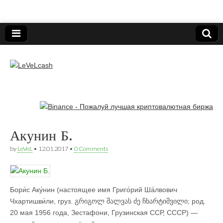
Нижегородский онлайн-клуб пользователей
электронных платёжных средств.
LeVeLcash
Акунин Б.
by
LeVeL
•
12.01.2017
•
0 Comments
Бори́с Аку́нин (настоящее имя Григо́рий Ша́лвович
Чхартишви́ли, груз. გრიგოლ შალვას ძე ჩხარტიშვილი; род.
20 мая 1956 года, Зестафони, Грузинская ССР, СССР) —