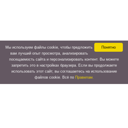
Мы используем файлы cookie, чтобы предложить
Понятно
вам лучший опыт просмотра, анализировать
посещаемость сайта и персонализировать контент. Вы можете
запретить это в настройках браузера. Если вы продолжаете
использовать этот сайт, вы соглашаетесь на использование
файлов cookie. Всё по
Правилам.
Copyright © 2015-2026
LeVeLcash
. All Rights Reserved.
Перейти к верхней панели
О
WordPress.org
WordPress
Документация
Learn WordPress