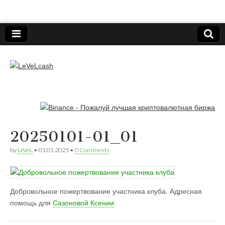
Нижегородский онлайн-клуб пользователей
электронных платёжных средств.
LeVeLcash
20250101-01_01
by
LeVeL
•
01.01.2025
•
0 Comments
Добровольное пожертвование участника клуба. Адресная
помощь для
Сазоновой Ксении