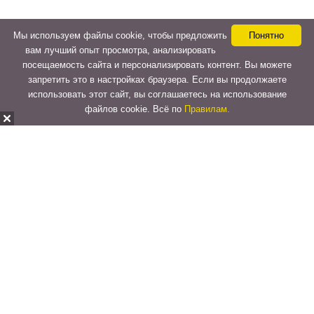
Мы используем файлы cookie, чтобы предложить
Понятно
вам лучший опыт просмотра, анализировать
посещаемость сайта и персонализировать контент. Вы можете
запретить это в настройках браузера. Если вы продолжаете
использовать этот сайт, вы соглашаетесь на использование
файлов cookie. Всё по
Правилам.
Copyright © 2015-2026
LeVeLcash
. All Rights Reserved.
Перейти к верхней панели
О
WordPress.org
WordPress
Документация
Learn WordPress
Поддержка
Обратная связь
Войти
Регистрация
Поиск