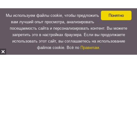
Мы используем файлы cookie, чтобы предложить
Понятно
вам лучший опыт просмотра, анализировать
посещаемость сайта и персонализировать контент. Вы можете
запретить это в настройках браузера. Если вы продолжаете
использовать этот сайт, вы соглашаетесь на использование
файлов cookie. Всё по
Правилам.
Copyright © 2015-2026
LeVeLcash
. All Rights Reserved.
Перейти к верхней панели
О
WordPress.org
WordPress
Документация
Learn WordPress
Поддержка
Обратная связь
Войти
Регистрация
Поиск