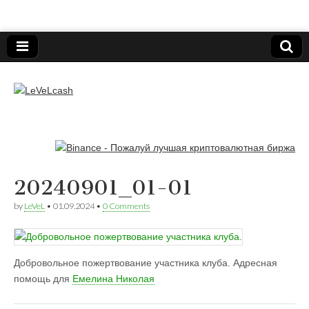
Нижегородский онлайн-клуб пользователей
электронных платёжных средств.
LeVeLcash
20240901_01-01
by
LeVeL
•
01.09.2024
•
0 Comments
Добровольное пожертвование участника клуба. Адресная
помощь для
Емелина Николая