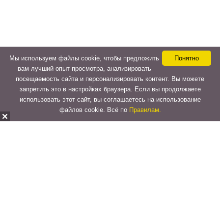
Мы используем файлы cookie, чтобы предложить
Понятно
вам лучший опыт просмотра, анализировать
посещаемость сайта и персонализировать контент. Вы можете
запретить это в настройках браузера. Если вы продолжаете
использовать этот сайт, вы соглашаетесь на использование
файлов cookie. Всё по
Правилам.
Copyright © 2015-2026
LeVeLcash
. All Rights Reserved.
Перейти к верхней панели
О
WordPress.org
WordPress
Документация
Learn WordPress
Поддержка
Обратная связь