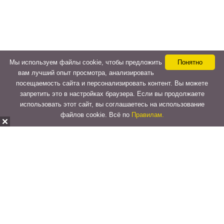
Мы используем файлы cookie, чтобы предложить
Понятно
вам лучший опыт просмотра, анализировать
посещаемость сайта и персонализировать контент. Вы можете
запретить это в настройках браузера. Если вы продолжаете
использовать этот сайт, вы соглашаетесь на использование
файлов cookie. Всё по
Правилам.
Copyright © 2015-2026
LeVeLcash
. All Rights Reserved.
Перейти к верхней панели
О
WordPress.org
WordPress
Документация
Learn WordPress
Поддержка
Обратная связь