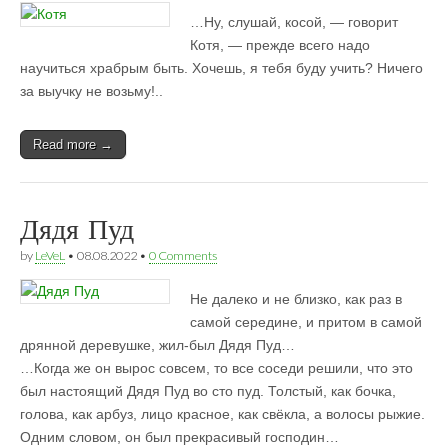
…Ну, слушай, косой, — говорит
Котя, — прежде всего надо
научиться храбрым быть. Хочешь, я тебя буду учить? Ничего
за выучку не возьму!..
Read more →
Дядя Пуд
by
LeVeL
•
08.08.2022
•
0 Comments
Не далеко и не близко, как раз в
самой середине, и притом в самой
дрянной деревушке, жил-был Дядя Пуд…
…Когда же он вырос совсем, то все соседи решили, что это
был настоящий Дядя Пуд во сто пуд. Толстый, как бочка,
голова, как арбуз, лицо красное, как свёкла, а волосы рыжие.
Одним словом, он был прекрасивый господин…