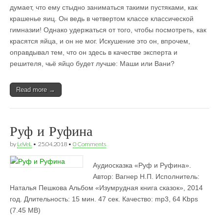
думает, что ему стыдно заниматься такими пустяками, как
крашенье яиц. Он ведь в четвертом классе классической
гимназии! Однако удержаться от того, чтобы посмотреть, как
красятся яйца, и он не мог. Искушение это он, впрочем,
оправдывал тем, что он здесь в качестве эксперта и
решителя, чьё яйцо будет лучше: Маши или Вани?
Read more →
Руф и Руфина
by
LeVeL
•
25.04.2018
•
0 Comments
Аудиосказка «Руф и Руфина».
Автор: Вагнер Н.П. Исполнитель:
Наталья Пешкова Альбом «Изумрудная книга сказок», 2014
год. Длительность: 15 мин. 47 сек. Качество: mp3, 64 Kbps
(7.45 MB)