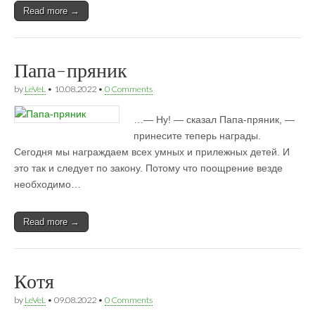
Read more →
Папа-пряник
by
LeVeL
•
10.08.2022
•
0 Comments
…— Ну! — сказал Папа-пряник, —
принесите теперь награды.
Сегодня мы награждаем всех умных и прилежных детей. И
это так и следует по закону. Потому что поощрение везде
необходимо…
Read more →
Котя
by
LeVeL
•
09.08.2022
•
0 Comments