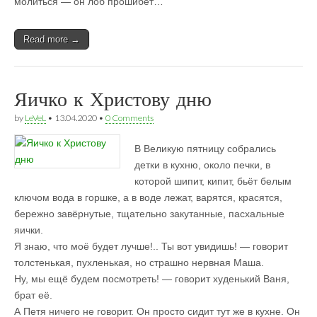
молиться — он лоб прошибёт…
Read more →
Яичко к Христову дню
by
LeVeL
•
13.04.2020
•
0 Comments
В Великую пятницу собрались
детки в кухню, около печки, в
которой шипит, кипит, бьёт белым
ключом вода в горшке, а в воде лежат, варятся, красятся,
бережно завёрнутые, тщательно закутанные, пасхальные
яички.
Я знаю, что моё будет лучше!.. Ты вот увидишь! — говорит
толстенькая, пухленькая, но страшно нервная Маша.
Ну, мы ещё будем посмотреть! — говорит худенький Ваня,
брат её.
А Петя ничего не говорит. Он просто сидит тут же в кухне. Он