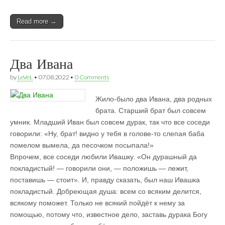
Read more →
Два Ивана
by
LeVeL
•
07.08.2022
•
0 Comments
Жило-было два Ивана, два родных
брата. Старший брат был совсем
умник. Младший Иван был совсем дурак, так что все соседи
говорили: «Ну, брат! видно у тебя в голове-то слепая баба
помелом вымела, да песочком посыпала!»
Впрочем, все соседи любили Ивашку. «Он дурашный да
покладистый! — говорили они, — положишь — лежит,
поставишь — стоит». И, правду сказать, был наш Ивашка
покладистый. Добреющая душа: всем со всяким делится,
всякому поможет. Только не всякий пойдёт к нему за
помощью, потому что, известное дело, заставь дурака Богу