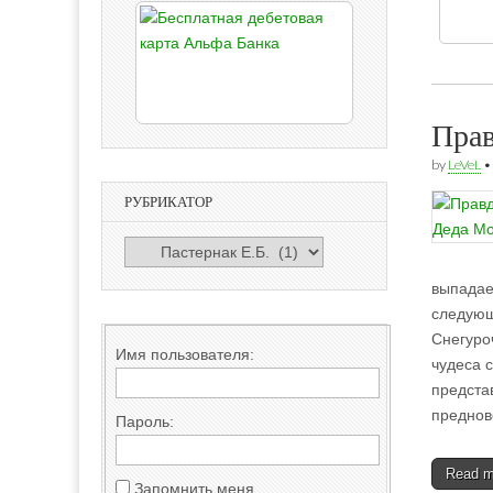
Прав
by
LeVeL
РУБРИКАТОР
РУБРИКАТОР
выпадает
следующ
Снегуро
Имя пользователя:
чудеса 
предста
преднов
Пароль:
Read 
Запомнить меня