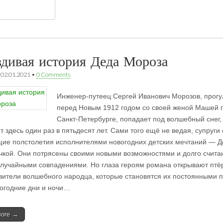
дивая история Деда Мороза
•
02.01.2021
•
0 Comments
Инженер-путеец Сергей Иванович Морозов, прогу
перед Новым 1912 годом со своей женой Машей п
Санкт-Петербурге, попадает под волшебный снег, 
 здесь один раз в пятьдесят лет. Сами того ещё не ведая, супруги
ие полстолетия исполнителями новогодних детских мечтаний — 
чкой. Они потрясены своими новыми возможностями и долго счита
случайными совпадениями. Но глаза героям романа открывают птё
вители волшебного народца, которые становятся их постоянными
огодние дни и ночи…
more →