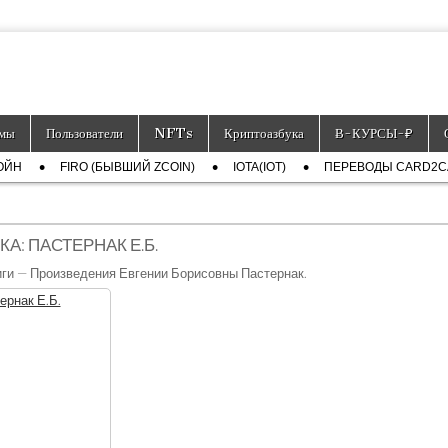
тронных платёжных средств.
мы
Пользователи
NFTs
Криптоазбука
Ƀ-КУРСЫ-₽
ОЙН
FIRO (БЫВШИЙ ZCOIN)
IOTA(IOT)
ПЕРЕВОДЫ CARD2
КА:
ПАСТЕРНАК Е.Б.
ги — Произведения Евгении Борисовны Пастернак.