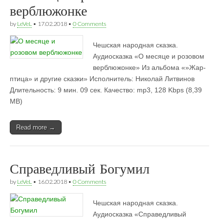
верблюжонке
by
LeVeL
•
17.02.2018
•
0 Comments
Чешская народная сказка.
Аудиосказка «О месяце и розовом
верблюжонке» Из альбома «»Жар-
птица» и другие сказки» Исполнитель: Николай Литвинов
Длительность: 9 мин. 09 сек. Качество: mp3, 128 Kbps (8,39
MB)
Read more →
Справедливый Богумил
by
LeVeL
•
16.02.2018
•
0 Comments
Чешская народная сказка.
Аудиосказка «Справедливый