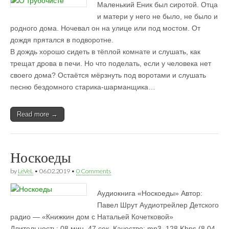
Маленький Еник был сиротой. Отца
и матери у него не было, не было и
родного дома. Ночевал он на улице или под мостом. От
дождя прятался в подворотне.
В дождь хорошо сидеть в тёплой комнате и слушать, как
трещат дрова в печи. Но что поделать, если у человека нет
своего дома? Остаётся мёрзнуть под воротами и слушать
песню бездомного старика-шарманщика…
Read more →
Носкоеды
by
LeVeL
•
06.02.2019
•
0 Comments
Аудиокнига «Носкоеды» Автор:
Павел Шрут Аудиотрейлер Детского
радио — «Книжкин дом с Натальей Кочетковой»
Длительность: 08 мин. 47 сек. Качество: mp3, 128 Kbps (8.04