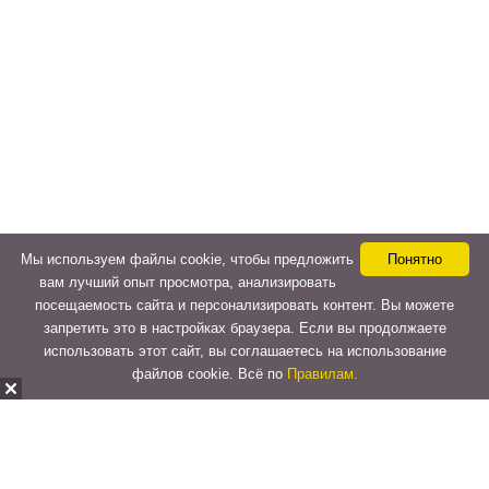
Мы используем файлы cookie, чтобы предложить
Понятно
вам лучший опыт просмотра, анализировать
посещаемость сайта и персонализировать контент. Вы можете
запретить это в настройках браузера. Если вы продолжаете
использовать этот сайт, вы соглашаетесь на использование
файлов cookie. Всё по
Правилам.
Copyright © 2015-2026
LeVeLcash
. All Rights Reserved.
Перейти к верхней панели