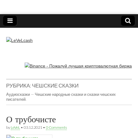
Нижегородский онлайн-клуб пользователей
электронных платёжных средств.
LeVeLcash
РУБРИКА:
ЧЕШСКИЕ СКАЗКИ
Аудиосказки — Чешские народные сказки и сказки чешских
писателей.
О трубочисте
by
LeVeL
•
03.12.2021
•
0 Comments