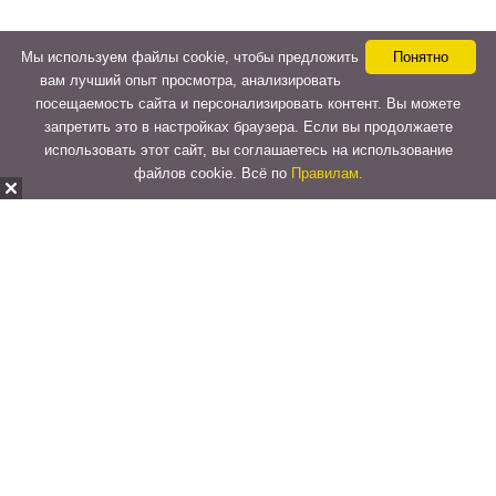
Мы используем файлы cookie, чтобы предложить
Понятно
вам лучший опыт просмотра, анализировать
посещаемость сайта и персонализировать контент. Вы можете
запретить это в настройках браузера. Если вы продолжаете
использовать этот сайт, вы соглашаетесь на использование
файлов cookie. Всё по
Правилам.
Copyright © 2015-2026
LeVeLcash
. All Rights Reserved.
Перейти к верхней панели
О
WordPress.org
WordPress
Документация
Learn WordPress
Поддержка
Обратная связь
Войти
Регистрация