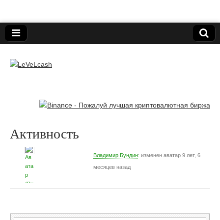
Нижегородский онлайн-клуб пользователей
электронных платёжных средств.
LeVeLcash
Активность
Владимир Бундин
: изменен аватар
9 лет, 6
месяцев назад