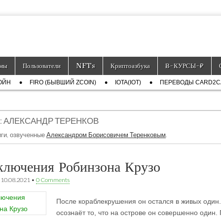
тронных платёжных средств.
мы
Пользователи
NFTs
Криптоазбука
Ƀ-КУРСЫ-₽
ОЙН
FIRO (БЫВШИЙ ZCOIN)
IOTA(IOT)
ПЕРЕВОДЫ CARD2
:
АЛЕКСАНДР ТЕРЕНКОВ
ги, озвученные
Александром Борисовичем Теренковым
.
ключения Робинзона Крузо
•
10.08.2021
•
0 Comments
После кораблекрушения он остался в живых один.
осознаёт то, что на острове он совершенно один.