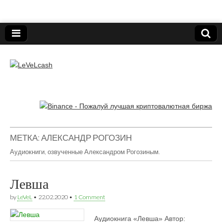
Нижегородский онлайн-клуб пользователей
электронных платёжных средств.
LeVeLcash
МЕТКА:
АЛЕКСАНДР РОГОЗИН
Аудиокниги, озвученные Александром Рогозиным.
Левша
by
LeVeL
•
22.02.2020
•
1 Comment
Аудиокнига «Левша» Автор: