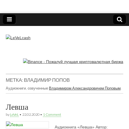
Нижегородский онлайн-клуб пользователей
электронных платёжных средств.
LeVeLcash
МЕТКА:
ВЛАДИМИР ПОПОВ
Аудиокниги, озвученные
Владимиром Александровичем Поповым
.
Левша
by
LeVeL
•
22.02.2020
•
1 Comment
Аудиокнига «Левша» Автор: