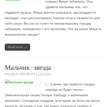
показал Мише табакерку. Она
удивила мальчика тем, что
издавала музыку. Миша захотел разузнать, как рождается
мелодия, стал рассматривать покупку отца и незаметно для
себя уснул. Во сне он гулял по миниатюрному городку
табакерки, знакомился с его жителями. Что же узнал Миша в
музыкальном городе?
Read more →
Мальчик-звезда
by
LeVeL
•
12.02.2019
•
1 Comment
«…в доме, где ледяное сердце,
никогда не будет тепло»
Замечательная сказка Оскара Уайльда о маленьком
мальчике с холодным сердцем, в котором не было ни капли
жалости. История о том, как важно научиться любить и