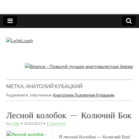
Нижегородский онлайн-клуб пользователей
электронных платёжных средств.
LeVeLcash
МЕТКА:
АНАТОЛИЙ КУБАЦКИЙ
Аудиокниги, озвученные
Анатолием Львовичем Кубацким
.
Лесной колобок — Колючий Бок
by
LeVeL
•
20.02.2022
•
1 Comment
Я лесной Колобок — Колючий Бок!