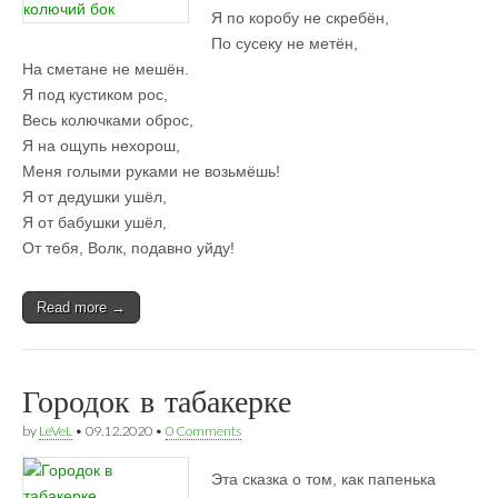
Я по коробу не скребён,
По сусеку не метён,
На сметане не мешён.
Я под кустиком рос,
Весь колючками оброс,
Я на ощупь нехорош,
Меня голыми руками не возьмёшь!
Я от дедушки ушёл,
Я от бабушки ушёл,
От тебя, Волк, подавно уйду!
Read more →
Городок в табакерке
by
LeVeL
•
09.12.2020
•
0 Comments
Эта сказка о том, как папенька