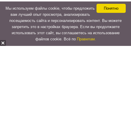
Мы используем файлы cookie, чтобы предложить
Понятно
вам лучший опыт просмотра, анализировать
посещаемость сайта и персонализировать контент. Вы можете
запретить это в настройках браузера. Если вы продолжаете
использовать этот сайт, вы соглашаетесь на использование
файлов cookie. Всё по
Правилам.
Copyright © 2015-2026
LeVeLcash
. All Rights Reserved.
Перейти к верхней панели
О
WordPress.org
WordPress
Документация
Learn WordPress
Поддержка
Обратная связь
Войти
Регистрация
Поиск