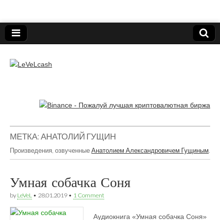
Нижегородский онлайн-клуб пользователей
электронных платёжных средств.
LeVeLcash
МЕТКА:
АНАТОЛИЙ ГУЩИН
Произведения, озвученные
Анатолием Александровичем Гущиным
.
Умная собачка Соня
by
LeVeL
•
28.01.2019
•
1 Comment
Аудиокнига «Умная собачка Соня»