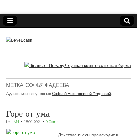
Нижегородский онлайн-клуб пользователей
электронных платёжных средств.
LeVeLcash
МЕТКА:
СОФЬЯ ФАДЕЕВА
Аудиокниги, озвученные
Софьей Николаевной Фадеевой
.
Горе от ума
by
LeVeL
•
18.01.2021
•
0 Comments
Действие пьесы происходит в