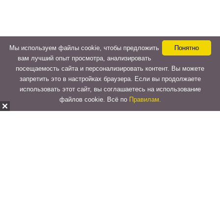
Мы используем файлы cookie, чтобы предложить
Понятно
вам лучший опыт просмотра, анализировать
посещаемость сайта и персонализировать контент. Вы можете
запретить это в настройках браузера. Если вы продолжаете
использовать этот сайт, вы соглашаетесь на использование
файлов cookie. Всё по
Правилам.
Copyright © 2015-2026
LeVeLcash
. All Rights Reserved.
Перейти к верхней панели
О
WordPress.org
WordPress
Документация
Learn WordPress
Поддержка
Обратная связь
Войти