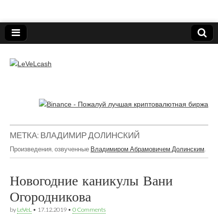
Нижегородский онлайн-клуб пользователей
электронных платёжных средств.
LeVeLcash
МЕТКА:
ВЛАДИМИР ДОЛИНСКИЙ
Произведения, озвученные
Владимиром Абрамовичем Долинским
.
Новогодние каникулы Вани
Огородникова
by
LeVeL
•
17.12.2019
•
0 Comments