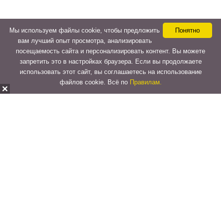
Мы используем файлы cookie, чтобы предложить
Понятно
вам лучший опыт просмотра, анализировать
посещаемость сайта и персонализировать контент. Вы можете
запретить это в настройках браузера. Если вы продолжаете
использовать этот сайт, вы соглашаетесь на использование
файлов cookie. Всё по
Правилам.
Copyright © 2015-2026
LeVeLcash
. All Rights Reserved.
Перейти к верхней панели
О
WordPress.org
WordPress
Документация
Learn WordPress
Поддержка
Обратная связь
Войти
Регистрация