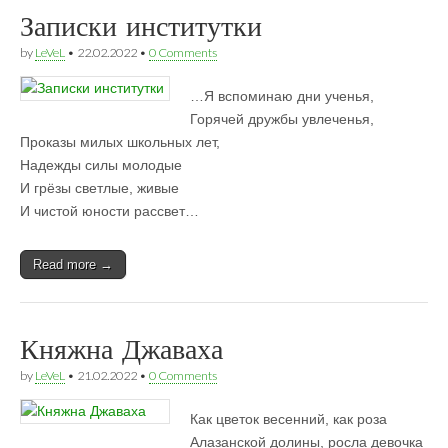
Записки институтки
by
LeVeL
•
22.02.2022
•
0 Comments
…Я вспоминаю дни ученья,
Горячей дружбы увлеченья,
Проказы милых школьных лет,
Надежды силы молодые
И грёзы светлые, живые
И чистой юности рассвет…
Read more →
Княжна Джаваха
by
LeVeL
•
21.02.2022
•
0 Comments
Как цветок весенний, как роза
Алазанской долины, росла девочка