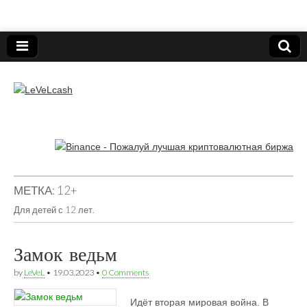
Нижегородский онлайн-клуб пользователей
электронных платёжных средств.
LeVeLcash
МЕТКА:
12+
Для детей с 12 лет.
Замок ведьм
by
LeVeL
•
19.03.2023
•
0 Comments
Идёт вторая мировая война. В