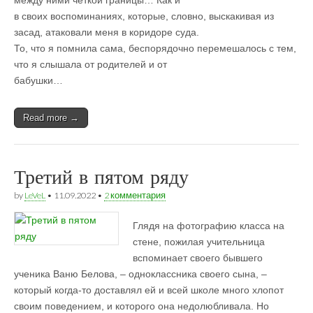
между ними чёткой границы… Как и
в своих воспоминаниях, которые, словно, выскакивая из
засад, атаковали меня в коридоре суда.
То, что я помнила сама, беспорядочно перемешалось с тем,
что я слышала от родителей и от
бабушки…
Read more →
Третий в пятом ряду
by
LeVeL
•
11.09.2022
•
2 комментария
Глядя на фотографию класса на
стене, пожилая учительница
вспоминает своего бывшего
ученика Ваню Белова, – одноклассника своего сына, –
который когда-то доставлял ей и всей школе много хлопот
своим поведением, и которого она недолюбливала. Но