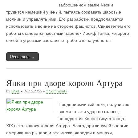
заброшенном замке Чехии
трудится немецкий учёный, пытаясь создавать шаровые
молнии и управлять ими. Его разработки предполагается
использовать в войне на стороне фашистов. Свидетелем его
работы становится местный паренёк Иосиф Ганка, которого
силой и угрозами заставляют работать на учёного…
Read more →
Янки при дворе короля Артура
by
LeVeL
•
06.12.2022
•
0 Comments
Предприимчивый янки, получив во
время стычки удар по голове,
попадает из Коннектикута конца
XIX века в эпоху короля Артура. Благодаря кипучей энергии
американца рыцари и вельможи, чародеи и монахи,