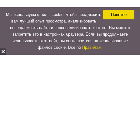
Мы используем файлы cookie, чтобы предложить
Понятно
вам лучший опыт просмотра, анализировать
посещаемость сайта и персонализировать контент. Вы можете
запретить это в настройках браузера. Если вы продолжаете
использовать этот сайт, вы соглашаетесь на использование
файлов cookie. Всё по
Правилам.
Copyright © 2015-2026
LeVeLcash
. All Rights Reserved.
Перейти к верхней панели
О
WordPress.org
WordPress
Документация
Learn WordPress
Поддержка
Обратная связь
Войти
Регистрация
Поиск