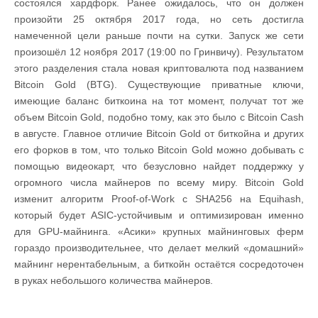
состоялся хардфорк. Ранее ожидалось, что он должен
произойти 25 октября 2017 года, но сеть достигла
намеченной цели раньше почти на сутки. Запуск же сети
произошёл 12 ноября 2017 (19:00 по Гринвичу). Результатом
этого разделения стала новая криптовалюта под названием
Bitcoin Gold (BTG). Существующие приватные ключи,
имеющие баланс биткоина на тот момент, получат тот же
объем Bitcoin Gold, подобно тому, как это было с Bitcoin Cash
в августе. Главное отличие Bitcoin Gold от биткойна и других
его форков в том, что только Bitcoin Gold можно добывать с
помощью видеокарт, что безусловно найдет поддержку у
огромного числа майнеров по всему миру. Bitcoin Gold
изменит алгоритм Proof-of-Work с SHA256 на Equihash,
который будет ASIC-устойчивым и оптимизирован именно
для GPU-майнинга. «Асики» крупных майнинговых ферм
гораздо производительнее, что делает мелкий «домашний»
майнинг нерентабельным, а биткойн остаётся сосредоточен
в руках небольшого количества майнеров.