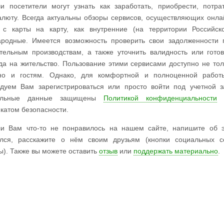
сетители могут узнать как заработать, приобрести, потрат
алюту. Всегда актуальны обзоры сервисов, осуществляющих онл
 с карты на карту, как внутренние (на территории Российск
родные. Имеется возможность проверить свои задолженности 
тельным производствам, а также уточнить валидность или готов
да на жительство. Пользование этими сервисами доступно не то
 но и гостям. Однако, для комфортной и полноценной рабо
дуем Вам зарегистрироваться или просто войти под учетной 
нальные данные защищены
Политикой конфиденциальности
с
катом безопасности.
ам что-то не понравилось на нашем сайте, напишите об
ился, расскажите о нём своим друзьям (кнопки социальных 
ы). Также вы можете оставить
отзыв
или
поддержать материально
.