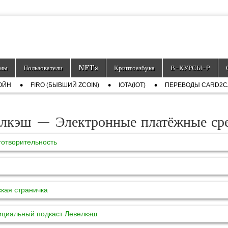
тронных платёжных средств.
мы
Пользователи
NFTs
Криптоазбука
Ƀ-КУРСЫ-₽
ОЙН
FIRO (БЫВШИЙ ZCOIN)
IOTA(IOT)
ПЕРЕВОДЫ CARD2
лкэш — Электронные платёжные сре