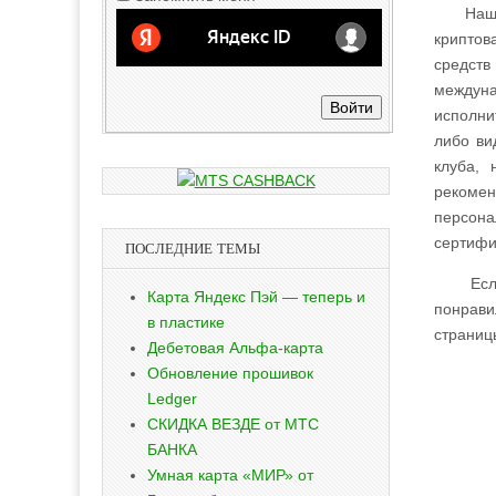
Наши по
криптов
средств
междуна
Войти
исполни
либо ви
клуба,
рекомен
персо
сертифи
ПОСЛЕДНИЕ ТЕМЫ
Если В
Карта Яндекс Пэй — теперь и
понрав
в пластике
страниц
Дебетовая Альфа-карта
Обновление прошивок
Ledger
СКИДКА ВЕЗДЕ от МТС
БАНКА
Умная карта «МИР» от