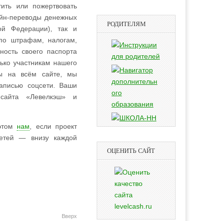
ить или пожертвовать
айн-переводы денежных
РОДИТЕЛЯМ
ой Федерации), так и
по штрафам, налогам,
ность своего паспорта
лько участникам нашего
ты на всём сайте, мы
записью соцсети. Ваши
айта «Левелкэш» и
 этом
нам
, если проект
сетей — внизу каждой
ОЦЕНИТЬ САЙТ
Вверх